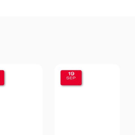
19
11
SEP
SEP