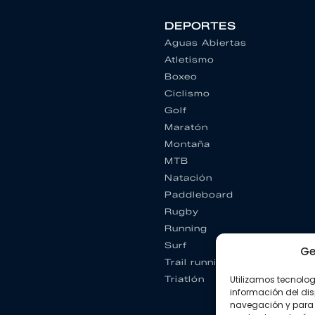
DEPORTES
Aguas Abiertas
Atletismo
Boxeo
Ciclismo
Golf
Maratón
Montaña
MTB
Natación
Paddleboard
Rugby
Running
Surf
Ge
Trail running
Utilizamos tecnolo
Triatlón
información del dis
navegación y para 