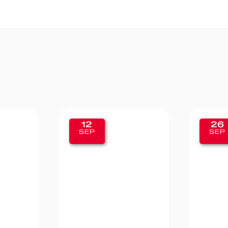
26
SEP