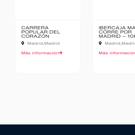
IBERCAJA MADRID
MEDIO
CORRE POR
BAJO P
MADRID – 10K
Cantab
Madrid,
Madrid
Oruña de
Más información
Más info