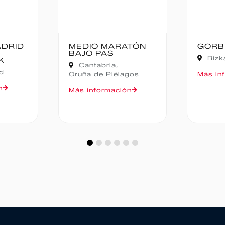
 MARATÓN
GORBEIA SUZIEN
AS
Bizkaia,
Zeanuri
ria,
 Piélagos
Más información
rmación