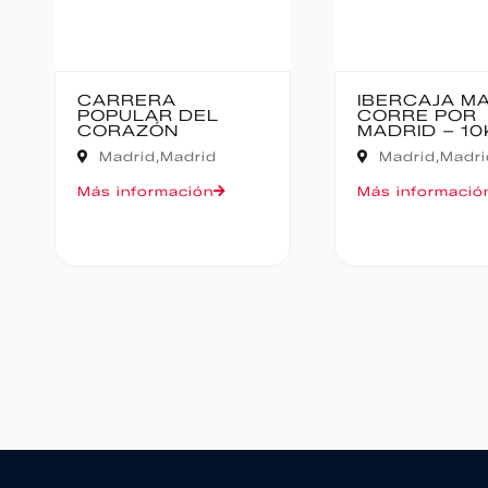
IBERCAJA MADRID
MEDIO MARA
CORRE POR
BAJO PAS
MADRID – 10K
Cantabria,
Madrid,
Madrid
Oruña de Piéla
Más información
Más informació