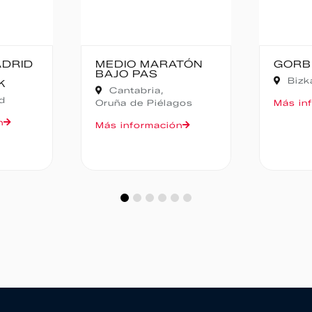
TÓN
GORBEIA SUZIEN
FALD
CAMP
Bizkaia,
Zeanuri
NOCT
Alic
gos
Más información
Más in
n