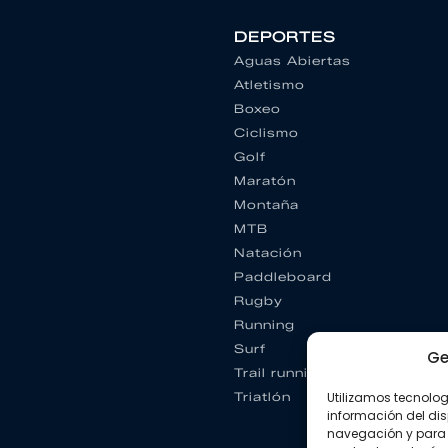
DEPORTES
Aguas Abiertas
Atletismo
Boxeo
Ciclismo
Golf
Maratón
Montaña
MTB
Natación
Paddleboard
Rugby
Running
Surf
Ge
Trail running
Utilizamos tecnolo
Triatlón
información del dis
navegación y para 