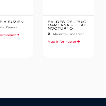
ES DEL PUIG
CANFRANC-
ANA – TRAIL
CANFRANC
URNO
Huesca,
Canfranc
ante,
Finestrat
Más información
formación