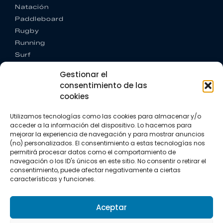
Natación
Paddleboard
Rugby
Running
Surf
Trail running
Gestionar el
Triatlón
consentimiento de las
cookies
CONTACTO
+34 922 303 191
Utilizamos tecnologías como las cookies para almacenar y/o
+34 662 342 177
acceder a la información del dispositivo. Lo hacemos para
info@vkssport.com
mejorar la experiencia de navegación y para mostrar anuncios
SÍGUENOS
(no) personalizados. El consentimiento a estas tecnologías nos
permitirá procesar datos como el comportamiento de
navegación o los ID's únicos en este sitio. No consentir o retirar el
consentimiento, puede afectar negativamente a ciertas
características y funciones.
Aceptar
Aviso legal
Política de privacidad
Política de cookies