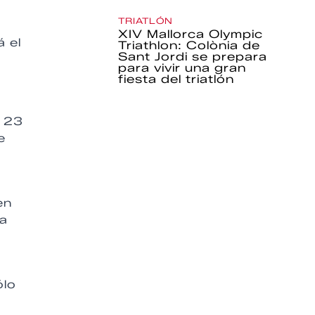
TRIATLÓN
XIV Mallorca Olympic
á el
Triathlon: Colònia de
Sant Jordi se prepara
para vivir una gran
fiesta del triatlón
o 23
e
en
 a
ólo