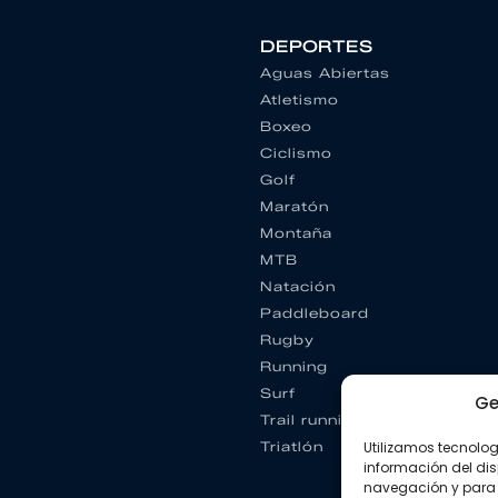
DEPORTES
Aguas Abiertas
Atletismo
Boxeo
Ciclismo
Golf
Maratón
Montaña
MTB
Natación
Paddleboard
Rugby
Running
Surf
Ge
Trail running
Triatlón
Utilizamos tecnolo
información del dis
navegación y para 