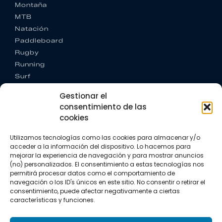
Montaña
MTB
Natación
Paddleboard
Rugby
Running
Surf
Trail running
Gestionar el
Triatlón
consentimiento de las
cookies
CONTACTO
+34 922 303 191
Utilizamos tecnologías como las cookies para almacenar y/o
+34 662 342 177
acceder a la información del dispositivo. Lo hacemos para
info@vkssport.com
mejorar la experiencia de navegación y para mostrar anuncios
SÍGUENOS
(no) personalizados. El consentimiento a estas tecnologías nos
permitirá procesar datos como el comportamiento de
navegación o los ID's únicos en este sitio. No consentir o retirar el
consentimiento, puede afectar negativamente a ciertas
características y funciones.