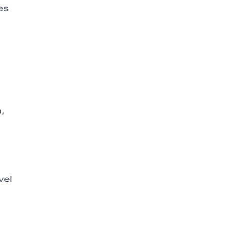
es
a,
a
vel