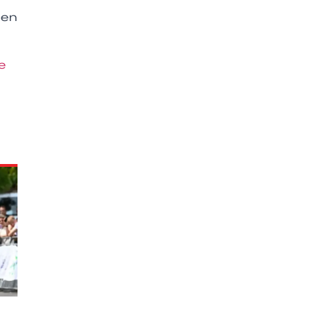
ten
e