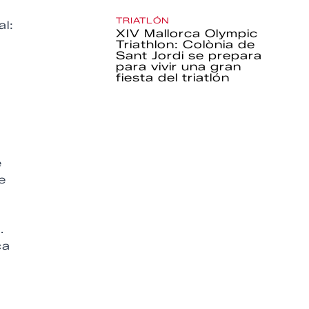
TRIATLÓN
al:
XIV Mallorca Olympic
Triathlon: Colònia de
Sant Jordi se prepara
para vivir una gran
fiesta del triatlón
e
e
.
ca