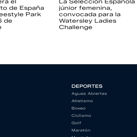
rá el
La Selección Española
to de España
júnior femenina,
eestyle Park
convocada para la
6 de
Watersley Ladies
e
Challenge
DEPORTES
Aguas Abiertas
Atletismo
Boxeo
Ciclismo
Golf
Maratón