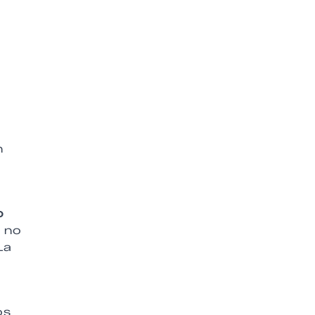
n
o
a no
La
os