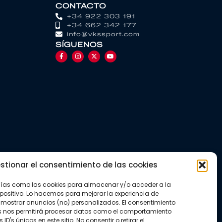
CONTACTO
+34 922 303 191
+34 662 342 177
info@vkssport.com
SÍGUENOS
stionar el consentimiento de las cookies
gías como las cookies para almacenar y/o acceder a la
positivo. Lo hacemos para mejorar la experiencia de
mostrar anuncios (no) personalizados. El consentimiento
s nos permitirá procesar datos como el comportamiento
D's únicos en este sitio. No consentir o retirar el