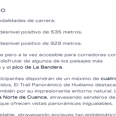
mo
odalidades de carrera:
desnivel positivo de 535 metros.
desnivel positivo de 929 metros.
 pero a la vez accesible para corredores co
 disfrutar de algunos de los paisajes más
a
y el
pico de La Bandera
.
rticipantes dispondrán de un máximo de
cuatr
idos. El Trail Panorámico de Huélamo destac
mbién por su impresionante entorno natural. 
a Norte de Cuenca
, atravesando senderos de
ue ofrecen vistas panorámicas inigualables.
idable, atravesando enclaves tan emblemátic