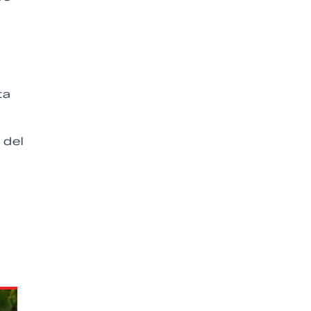
ta
 del