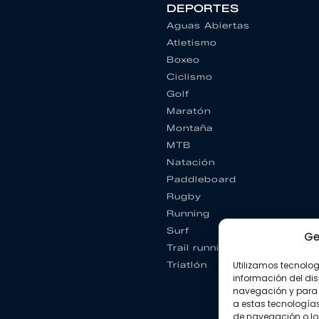
DEPORTES
Aguas Abiertas
Atletismo
Boxeo
Ciclismo
Golf
Maratón
Montaña
MTB
Natación
Paddleboard
Rugby
Running
Surf
Ge
Trail running
Utilizamos tecnolo
Triatlón
información del dis
navegación y para 
a estas tecnología
de navegación o los I