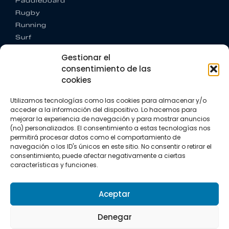
Paddleboard
Rugby
Running
Surf
Trail running
Gestionar el
Triatlón
consentimiento de las
cookies
CONTACTO
+34 922 303 191
Utilizamos tecnologías como las cookies para almacenar y/o
+34 662 342 177
acceder a la información del dispositivo. Lo hacemos para
info@vkssport.com
mejorar la experiencia de navegación y para mostrar anuncios
SÍGUENOS
(no) personalizados. El consentimiento a estas tecnologías nos
permitirá procesar datos como el comportamiento de
navegación o los ID's únicos en este sitio. No consentir o retirar el
consentimiento, puede afectar negativamente a ciertas
características y funciones.
Aceptar
Aviso legal
Política de privacidad
Política de cookies
Denegar