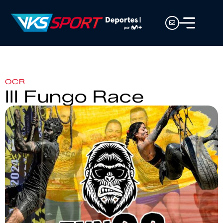
OCR
III Fungo Race