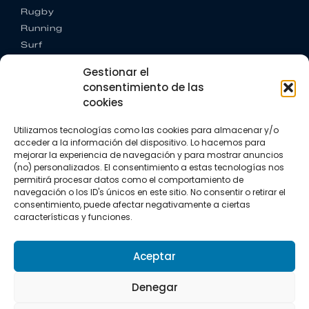
Rugby
Running
Surf
Trail running
Gestionar el
Triatlón
consentimiento de las
cookies
CONTACTO
+34 922 303 191
Utilizamos tecnologías como las cookies para almacenar y/o
+34 662 342 177
acceder a la información del dispositivo. Lo hacemos para
info@vkssport.com
mejorar la experiencia de navegación y para mostrar anuncios
SÍGUENOS
(no) personalizados. El consentimiento a estas tecnologías nos
permitirá procesar datos como el comportamiento de
navegación o los ID's únicos en este sitio. No consentir o retirar el
consentimiento, puede afectar negativamente a ciertas
características y funciones.
Aceptar
Aviso legal
Política de privacidad
Política de cookies
Denegar
Copyright © 2026 VKS Sport.