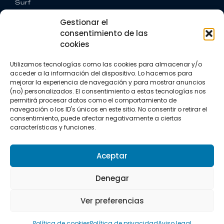
Surf
Trail running
Gestionar el
Triatlón
consentimiento de las
cookies
CONTACTO
+34 922 303 191
Utilizamos tecnologías como las cookies para almacenar y/o
+34 662 342 177
acceder a la información del dispositivo. Lo hacemos para
info@vkssport.com
mejorar la experiencia de navegación y para mostrar anuncios
SÍGUENOS
(no) personalizados. El consentimiento a estas tecnologías nos
permitirá procesar datos como el comportamiento de
navegación o los ID's únicos en este sitio. No consentir o retirar el
consentimiento, puede afectar negativamente a ciertas
características y funciones.
Aceptar
Aviso legal
Política de privacidad
Política de cookies
Denegar
Copyright © 2026 VKS Sport.
Ver preferencias
Todos los derechos resevados.
Política de cookies
Política de privacidad
Aviso legal