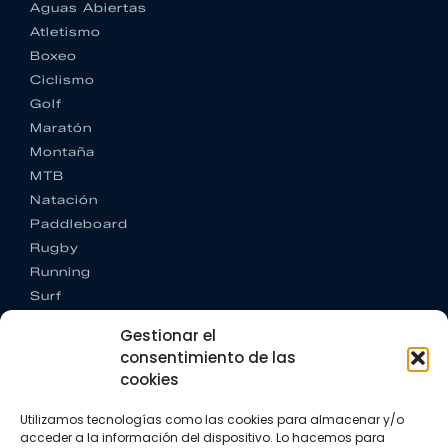
Aguas Abiertas
Atletismo
Boxeo
Ciclismo
Golf
Maratón
Montaña
MTB
Natación
Paddleboard
Rugby
Running
Surf
Trail running
Gestionar el
Triatlón
consentimiento de las
cookies
CONTACTO
+34 922 303 191
Utilizamos tecnologías como las cookies para almacenar y/o
+34 662 342 177
acceder a la información del dispositivo. Lo hacemos para
info@vkssport.com