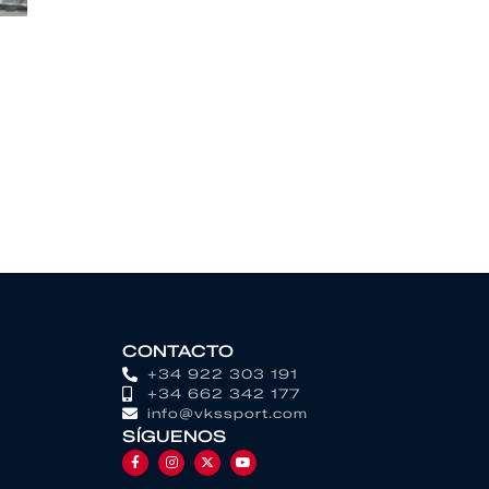
CONTACTO
+34 922 303 191
+34 662 342 177
info@vkssport.com
SÍGUENOS