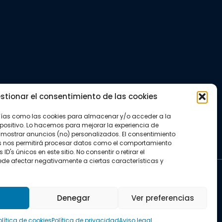
stionar el consentimiento de las cookies
gías como las cookies para almacenar y/o acceder a la
positivo. Lo hacemos para mejorar la experiencia de
mostrar anuncios (no) personalizados. El consentimiento
s nos permitirá procesar datos como el comportamiento
D's únicos en este sitio. No consentir o retirar el
de afectar negativamente a ciertas características y
kies
Denegar
Ver preferencias
olítica de cookies
Política de privacidad
Aviso legal