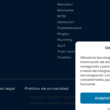
Maratón
Montaña
MTB
Natación
Paddleboard
Rugby
Running
Surf
Ge
Trail running
Utilizamos tecnolo
Triatlón
información del dis
navegación y para 
a estas tecnología
de navegación o los I
consentimiento, pue
funciones.
so legal
Política de privacidad
Política de coo
Copyright © 2026 VKS Sport.
Aceptar
Todos los derechos resevados.
P