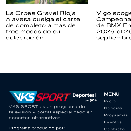
La Orbea Gravel Rioja
Vigo acoge
Alavesa cuelga el cartel
Campeona
de completo a más de
de BMX Fr
tres meses de su
2026 el 2
celebración
septiembr
MENU
Inicio
VKS SPORT es un programa de
Noticias
televisión y portal especializado en
Programas
deportes alternativos.
Eventos
Programa producido por:
Contacto