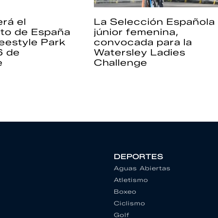
rá el
La Selección Española
to de España
júnior femenina,
eestyle Park
convocada para la
6 de
Watersley Ladies
e
Challenge
DEPORTES
Aguas Abiertas
Atletismo
Boxeo
Ciclismo
Golf