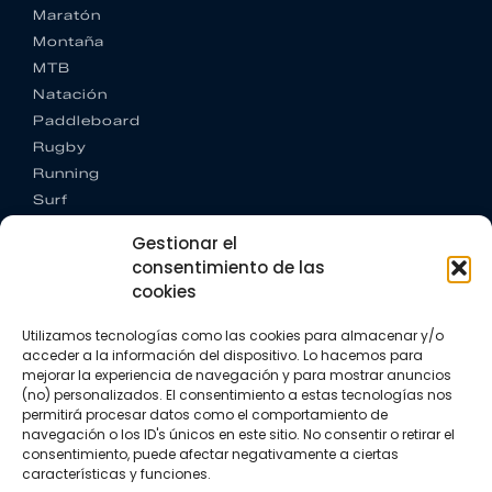
Maratón
Montaña
MTB
Natación
Paddleboard
Rugby
Running
Surf
Trail running
Gestionar el
Triatlón
consentimiento de las
cookies
CONTACTO
+34 922 303 191
Utilizamos tecnologías como las cookies para almacenar y/o
+34 662 342 177
acceder a la información del dispositivo. Lo hacemos para
info@vkssport.com
mejorar la experiencia de navegación y para mostrar anuncios
SÍGUENOS
(no) personalizados. El consentimiento a estas tecnologías nos
permitirá procesar datos como el comportamiento de
navegación o los ID's únicos en este sitio. No consentir o retirar el
consentimiento, puede afectar negativamente a ciertas
características y funciones.