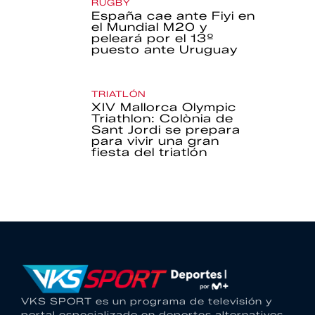
RUGBY
España cae ante Fiyi en
el Mundial M20 y
peleará por el 13º
puesto ante Uruguay
TRIATLÓN
XIV Mallorca Olympic
Triathlon: Colònia de
Sant Jordi se prepara
para vivir una gran
fiesta del triatlón
VKS SPORT es un programa de televisión y
portal especializado en deportes alternativos.