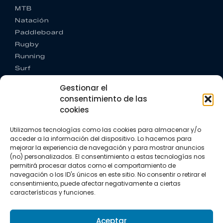
MTB
Natación
Paddleboard
Rugby
Running
Surf
Trail running
Gestionar el
Triatlón
consentimiento de las
cookies
CONTACTO
+34 922 303 191
Utilizamos tecnologías como las cookies para almacenar y/o
+34 662 342 177
acceder a la información del dispositivo. Lo hacemos para
info@vkssport.com
mejorar la experiencia de navegación y para mostrar anuncios
SÍGUENOS
(no) personalizados. El consentimiento a estas tecnologías nos
permitirá procesar datos como el comportamiento de
navegación o los ID's únicos en este sitio. No consentir o retirar el
consentimiento, puede afectar negativamente a ciertas
características y funciones.
Aceptar
Aviso legal
Política de privacidad