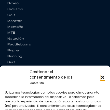
Boxeo
Ciclismo
Golf
Maratón
Montaña
MTB
Natación
Paddleboard
Rugby
Running
Surf
Trail running
Gestionar el
Triatlón
consentimiento de las
cookies
CONTACTO
+34 922 303 191
Utilizamos tecnologías como las cookies para almacenar y/o
+34 662 342 177
acceder a la información del dispositivo. Lo hacemos para
info@vkssport.com
mejorar la experiencia de navegación y para mostrar anuncios
SÍGUENOS
(no) personalizados. El consentimiento a estas tecnologías nos