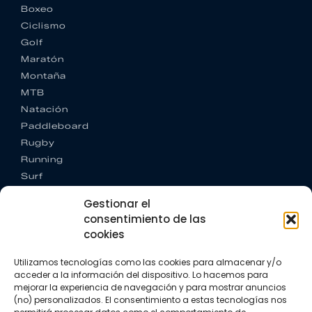
Boxeo
Ciclismo
Golf
Maratón
Montaña
MTB
Natación
Paddleboard
Rugby
Running
Surf
Trail running
Gestionar el
Triatlón
consentimiento de las
cookies
CONTACTO
+34 922 303 191
Utilizamos tecnologías como las cookies para almacenar y/o
+34 662 342 177
acceder a la información del dispositivo. Lo hacemos para
info@vkssport.com
mejorar la experiencia de navegación y para mostrar anuncios
SÍGUENOS
(no) personalizados. El consentimiento a estas tecnologías nos