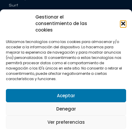
Surf
Trail running
Gestionar el
Triatlón
consentimiento de las
cookies
CONTACTO
+34 922 303 191
Utilizamos tecnologías como las cookies para almacenar y/o
+34 662 342 177
acceder a la información del dispositivo. Lo hacemos para
info@vkssport.com
mejorar la experiencia de navegación y para mostrar anuncios
SÍGUENOS
(no) personalizados. El consentimiento a estas tecnologías nos
permitirá procesar datos como el comportamiento de
navegación o los ID's únicos en este sitio. No consentir o retirar el
consentimiento, puede afectar negativamente a ciertas
características y funciones.
Aceptar
Aviso legal
Política de privacidad
Política de cookies
Denegar
Copyright © 2026 VKS Sport.
Ver preferencias
Todos los derechos resevados.