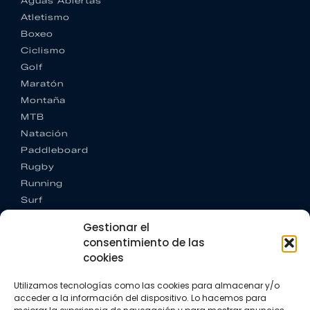
Aguas Abiertas
Atletismo
Boxeo
Ciclismo
Golf
Maratón
Montaña
MTB
Natación
Paddleboard
Rugby
Running
Surf
Trail running
Gestionar el
Triatlón
consentimiento de las
cookies
CONTACTO
+34 922 303 191
Utilizamos tecnologías como las cookies para almacenar y/o
+34 662 342 177
acceder a la información del dispositivo. Lo hacemos para
info@vkssport.com