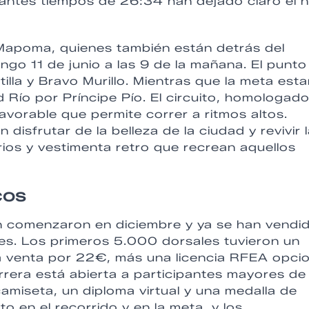
antes tiempos de 26:34 han dejado claro el n
Mapoma, quienes también están detrás del
ngo 11 de junio a las 9 de la mañana. El punto
illa y Bravo Murillo. Mientras que la meta esta
 Río por Príncipe Pío. El circuito, homologado
avorable que permite correr a ritmos altos.
 disfrutar de la belleza de la ciudad y revivir 
ios y vestimenta retro que recrean aquellos
cos
un comenzaron en diciembre y ya se han vendi
es. Los primeros 5.000 dorsales tuvieron un
a venta por 22€, más una licencia RFEA opcio
rrera está abierta a participantes mayores de
camiseta, un diploma virtual y una medalla de
o en el recorrido y en la meta, y los