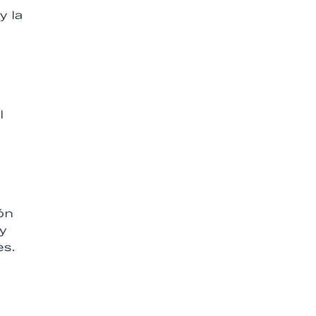
y la
l
ón
 y
es.