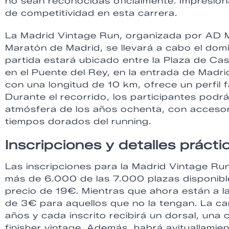
no sean reconocidas oficialmente. Impresion
de competitividad en esta carrera.
La Madrid Vintage Run, organizada por AD 
Maratón de Madrid, se llevará a cabo el domi
partida estará ubicado entre la Plaza de Cast
en el Puente del Rey, en la entrada de Madrid
con una longitud de 10 km, ofrece un perfil f
Durante el recorrido, los participantes podrán
atmósfera de los años ochenta, con accesor
tiempos dorados del running.
Inscripciones y detalles prácti
Las inscripciones para la Madrid Vintage R
más de 6.000 de las 7.000 plazas disponibl
precio de 19€. Mientras que ahora están a l
de 3€ para aquellos que no la tengan. La ca
años y cada inscrito recibirá un dorsal, una 
finisher vintage. Además, habrá avituallamient