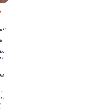
age
el
ia
do
el
ue
an
e