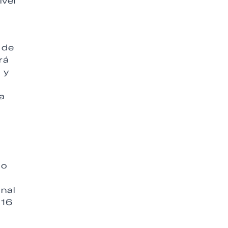
ivel
 de
rá
 y
la
do
nal
 16