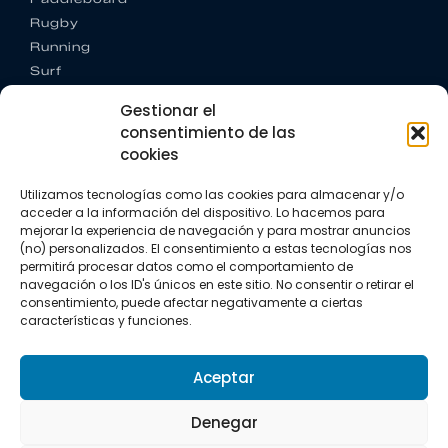
Rugby
Running
Surf
Trail running
Gestionar el
Triatlón
consentimiento de las
cookies
CONTACTO
+34 922 303 191
Utilizamos tecnologías como las cookies para almacenar y/o
+34 662 342 177
acceder a la información del dispositivo. Lo hacemos para
info@vkssport.com
mejorar la experiencia de navegación y para mostrar anuncios
SÍGUENOS
(no) personalizados. El consentimiento a estas tecnologías nos
permitirá procesar datos como el comportamiento de
navegación o los ID's únicos en este sitio. No consentir o retirar el
consentimiento, puede afectar negativamente a ciertas
características y funciones.
Aceptar
Aviso legal
Política de privacidad
Política de cookies
Denegar