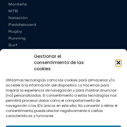
Montaña
MTB
Natación
Paddleboard
Rugby
Running
Surf
Trail running
Gestionar el
Triatlón
consentimiento de las
cookies
CONTACTO
+34 922 303 191
Utilizamos tecnologías como las cookies para almacenar y/o
+34 662 342 177
acceder a la información del dispositivo. Lo hacemos para
info@vkssport.com
mejorar la experiencia de navegación y para mostrar anuncios
SÍGUENOS
(no) personalizados. El consentimiento a estas tecnologías nos
permitirá procesar datos como el comportamiento de
navegación o los ID's únicos en este sitio. No consentir o retirar el
consentimiento, puede afectar negativamente a ciertas
características y funciones.