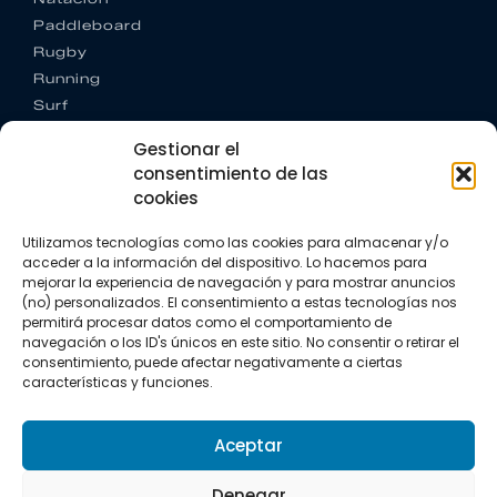
Paddleboard
Rugby
Running
Surf
Trail running
Gestionar el
Triatlón
consentimiento de las
cookies
CONTACTO
+34 922 303 191
Utilizamos tecnologías como las cookies para almacenar y/o
+34 662 342 177
acceder a la información del dispositivo. Lo hacemos para
info@vkssport.com
mejorar la experiencia de navegación y para mostrar anuncios
SÍGUENOS
(no) personalizados. El consentimiento a estas tecnologías nos
permitirá procesar datos como el comportamiento de
navegación o los ID's únicos en este sitio. No consentir o retirar el
consentimiento, puede afectar negativamente a ciertas
características y funciones.
Aceptar
Aviso legal
Política de privacidad
Política de cookies
Denegar