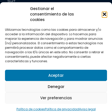
Surf
Trail running
Gestionar el
Triatlón
consentimiento de las
cookies
CONTACTO
+34 922 303 191
Utilizamos tecnologías como las cookies para almacenar y/o
+34 662 342 177
acceder a la información del dispositivo. Lo hacemos para
info@vkssport.com
mejorar la experiencia de navegación y para mostrar anuncios
(no) personalizados. El consentimiento a estas tecnologías nos
SÍGUENOS
permitirá procesar datos como el comportamiento de
navegación o los ID's únicos en este sitio. No consentir o retirar el
consentimiento, puede afectar negativamente a ciertas
características y funciones.
Aceptar
Aviso legal
Política de privacidad
Política de cookies
Denegar
Copyright © 2026 VKS Sport.
Ver preferencias
Todos los derechos resevados.
Política de cookies
Política de privacidad
Aviso legal