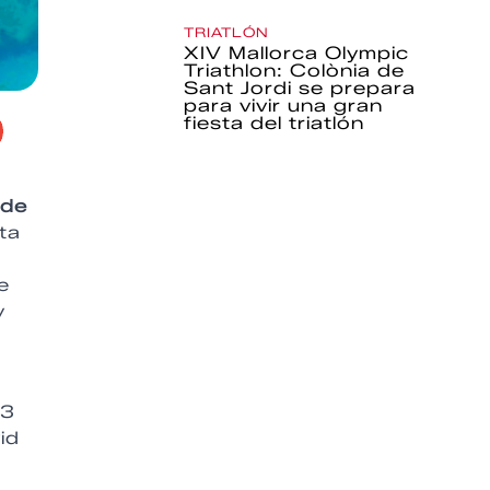
TRIATLÓN
XIV Mallorca Olympic
Triathlon: Colònia de
Sant Jordi se prepara
para vivir una gran
fiesta del triatlón
 de
ta
e
y
13
id