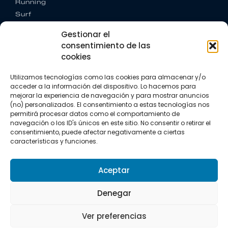
Running
Surf
Trail running
Gestionar el
Triatlón
consentimiento de las
cookies
CONTACTO
+34 922 303 191
Utilizamos tecnologías como las cookies para almacenar y/o
+34 662 342 177
acceder a la información del dispositivo. Lo hacemos para
info@vkssport.com
mejorar la experiencia de navegación y para mostrar anuncios
SÍGUENOS
(no) personalizados. El consentimiento a estas tecnologías nos
permitirá procesar datos como el comportamiento de
navegación o los ID's únicos en este sitio. No consentir o retirar el
consentimiento, puede afectar negativamente a ciertas
características y funciones.
Aceptar
Aviso legal
Política de privacidad
Política de cookies
Denegar
Copyright © 2026 VKS Sport.
Ver preferencias
Todos los derechos resevados.