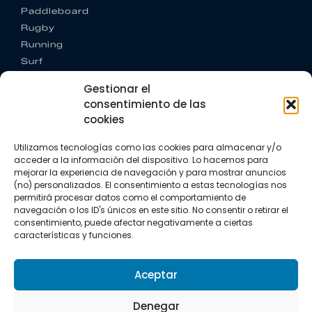
Paddleboard
Rugby
Running
Surf
Trail running
Gestionar el
Triatlón
consentimiento de las
cookies
CONTACTO
+34 922 303 191
Utilizamos tecnologías como las cookies para almacenar y/o
+34 662 342 177
acceder a la información del dispositivo. Lo hacemos para
info@vkssport.com
mejorar la experiencia de navegación y para mostrar anuncios
SÍGUENOS
(no) personalizados. El consentimiento a estas tecnologías nos
permitirá procesar datos como el comportamiento de
navegación o los ID's únicos en este sitio. No consentir o retirar el
consentimiento, puede afectar negativamente a ciertas
características y funciones.
Aceptar
Aviso legal
Política de privacidad
Política de cookies
Denegar