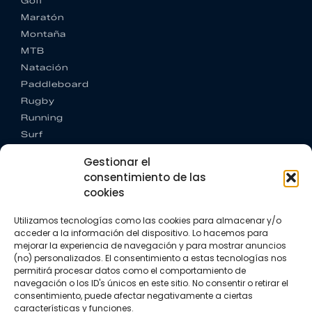
Golf
Maratón
Montaña
MTB
Natación
Paddleboard
Rugby
Running
Surf
Trail running
Gestionar el
Triatlón
consentimiento de las
cookies
CONTACTO
+34 922 303 191
Utilizamos tecnologías como las cookies para almacenar y/o
+34 662 342 177
acceder a la información del dispositivo. Lo hacemos para
info@vkssport.com
mejorar la experiencia de navegación y para mostrar anuncios
SÍGUENOS
(no) personalizados. El consentimiento a estas tecnologías nos
permitirá procesar datos como el comportamiento de
navegación o los ID's únicos en este sitio. No consentir o retirar el
consentimiento, puede afectar negativamente a ciertas
características y funciones.