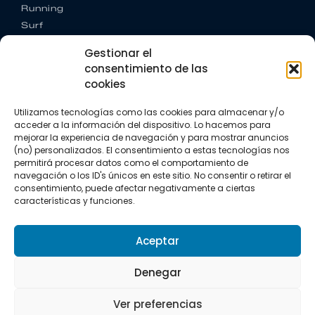
Running
Surf
Trail running
Gestionar el
Triatlón
consentimiento de las
cookies
CONTACTO
+34 922 303 191
Utilizamos tecnologías como las cookies para almacenar y/o
+34 662 342 177
acceder a la información del dispositivo. Lo hacemos para
info@vkssport.com
mejorar la experiencia de navegación y para mostrar anuncios
SÍGUENOS
(no) personalizados. El consentimiento a estas tecnologías nos
permitirá procesar datos como el comportamiento de
navegación o los ID's únicos en este sitio. No consentir o retirar el
consentimiento, puede afectar negativamente a ciertas
características y funciones.
Aceptar
Aviso legal
Política de privacidad
Política de cookies
Denegar
Copyright © 2026 VKS Sport.
Ver preferencias
Todos los derechos resevados.