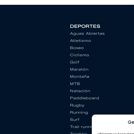
DEPORTES
Aguas Abiertas
Atletismo
Boxeo
Ciclismo
Golf
Maratón
Montaña
MTB
Natación
Paddleboard
Rugby
Running
Surf
Ge
Trail running
Triatlón