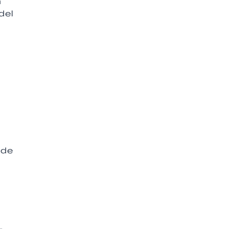
a
del
nde