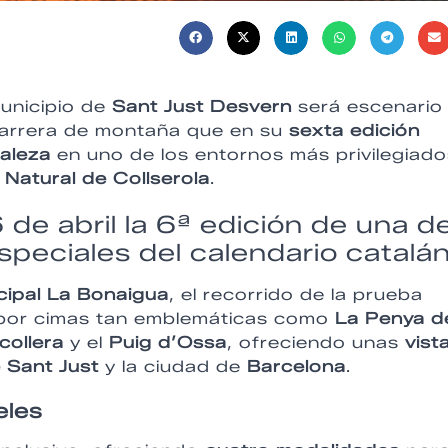
municipio de
Sant Just Desvern
será escenario
carrera de montaña que en su
sexta edición
raleza
en uno de los entornos más privilegiado
 Natural de Collserola
.
de abril la 6ª edición de una d
peciales del calendario catalá
cipal La Bonaigua
, el recorrido de la prueba
es por cimas tan emblemáticas como
La Penya d
collera
y el
Puig d’Ossa
, ofreciendo unas
vist
e Sant Just
y la ciudad de
Barcelona
.
eles