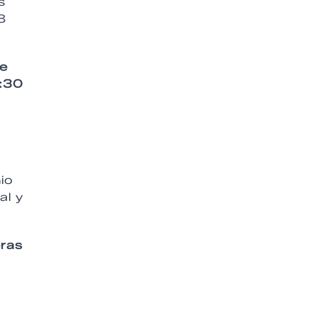
s
8
de
:30
io
al y
eras