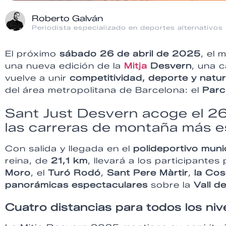
Roberto Galván
Periodista especializado en deportes alternativos
El próximo
sábado 26 de abril de 2025
, el 
una nueva edición de la
Mitja
Desvern
, una 
vuelve a unir
competitividad, deporte y natu
del área metropolitana de Barcelona: el
Parc
Sant Just Desvern acoge el 26 
las carreras de montaña más es
Con salida y llegada en el
polideportivo muni
reina, de
21,1 km
, llevará a los participant
Moro
, el
Turó Rodó
,
Sant Pere Màrtir
,
la Cos
panorámicas espectaculares
sobre la
Vall d
Cuatro distancias para todos los niv