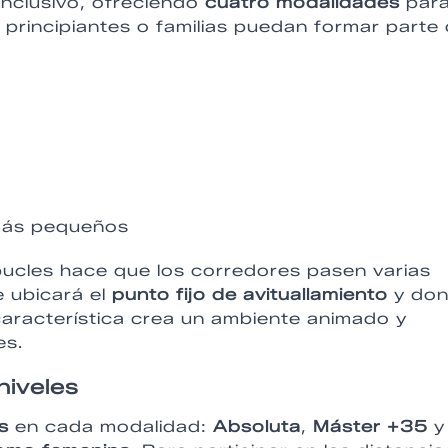
inclusivo, ofreciendo
cuatro modalidades
par
rincipiantes o familias puedan formar parte 
 más pequeños
 bucles hace que los corredores pasen varias
e ubicará el
punto fijo de avituallamiento
y do
característica crea un ambiente animado y
es.
niveles
s
en cada modalidad:
Absoluta
,
Máster +35
y