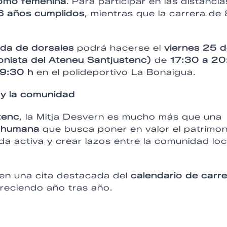
omo femenina
. Para participar en las distancia
6 años cumplidos
, mientras que la carrera de 
ida de dorsales
podrá hacerse el
viernes 25 
nista del Ateneu Santjustenc)
de
17:30 a 20
9:30 h
en el polideportivo La Bonaigua.
 y la comunidad
tenc
, la Mitja Desvern es mucho más que una
y humana
que busca poner en valor el patrimon
da activa y crear lazos entre la comunidad loc
 en una cita destacada del
calendario de carr
creciendo año tras año.