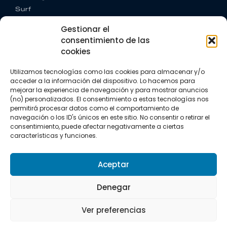
Surf
Trail running
Gestionar el
Triatlón
consentimiento de las
cookies
CONTACTO
+34 922 303 191
Utilizamos tecnologías como las cookies para almacenar y/o
+34 662 342 177
acceder a la información del dispositivo. Lo hacemos para
info@vkssport.com
mejorar la experiencia de navegación y para mostrar anuncios
SÍGUENOS
(no) personalizados. El consentimiento a estas tecnologías nos
permitirá procesar datos como el comportamiento de
navegación o los ID's únicos en este sitio. No consentir o retirar el
consentimiento, puede afectar negativamente a ciertas
características y funciones.
Aceptar
Aviso legal
Política de privacidad
Política de cookies
Denegar
Copyright © 2026 VKS Sport.
Ver preferencias
Todos los derechos resevados.