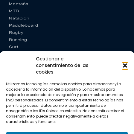
Montaña
MTB
Natación
Paddleboard
Rugby
Running
Surf
Trail running
Gestionar el
Triatlón
consentimiento de las
cookies
CONTACTO
+34 922 303 191
Utilizamos tecnologías como las cookies para almacenar y/o
+34 662 342 177
acceder a la información del dispositivo. Lo hacemos para
info@vkssport.com
mejorar la experiencia de navegación y para mostrar anuncios
SÍGUENOS
(no) personalizados. El consentimiento a estas tecnologías nos
permitirá procesar datos como el comportamiento de
navegación o los ID's únicos en este sitio. No consentir o retirar el
consentimiento, puede afectar negativamente a ciertas
características y funciones.