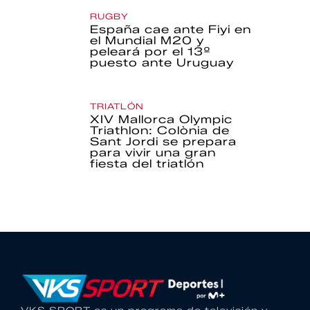
RUGBY
España cae ante Fiyi en
el Mundial M20 y
peleará por el 13º
puesto ante Uruguay
TRIATLÓN
XIV Mallorca Olympic
Triathlon: Colònia de
Sant Jordi se prepara
para vivir una gran
fiesta del triatlón
VKS SPORT es un programa de televisión y