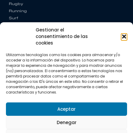
Rugby
Running
Surf
Trail running
Gestionar el
Triatlón
consentimiento de las
cookies
CONTACTO
+34 922 303 191
Utilizamos tecnologías como las cookies para almacenar y/o
+34 662 342 177
acceder a la información del dispositivo. Lo hacemos para
info@vkssport.com
mejorar la experiencia de navegación y para mostrar anuncios
SÍGUENOS
(no) personalizados. El consentimiento a estas tecnologías nos
permitirá procesar datos como el comportamiento de
navegación o los ID's únicos en este sitio. No consentir o retirar el
consentimiento, puede afectar negativamente a ciertas
características y funciones.
Aceptar
Aviso legal
Política de privacidad
Política de cookies
Denegar
Copyright © 2026 VKS Sport.