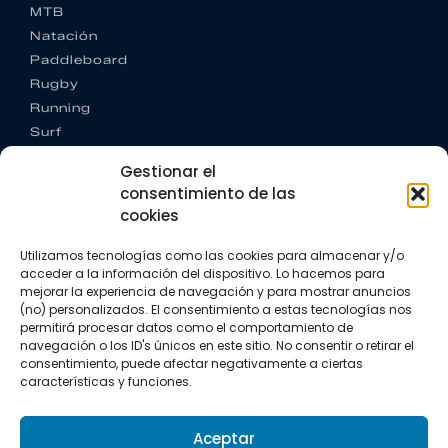
MTB
Natación
Paddleboard
Rugby
Running
Surf
Trail running
Gestionar el
Triatlón
consentimiento de las
cookies
CONTACTO
+34 922 303 191
Utilizamos tecnologías como las cookies para almacenar y/o
+34 662 342 177
acceder a la información del dispositivo. Lo hacemos para
info@vkssport.com
mejorar la experiencia de navegación y para mostrar anuncios
SÍGUENOS
(no) personalizados. El consentimiento a estas tecnologías nos
permitirá procesar datos como el comportamiento de
navegación o los ID's únicos en este sitio. No consentir o retirar el
consentimiento, puede afectar negativamente a ciertas
características y funciones.
Aceptar
Aviso legal
Política de privacidad