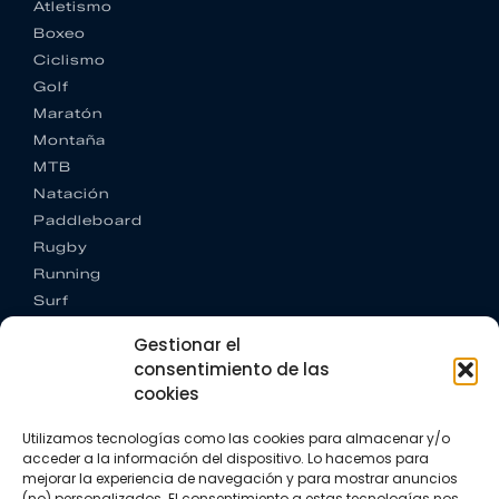
Atletismo
Boxeo
Ciclismo
Golf
Maratón
Montaña
MTB
Natación
Paddleboard
Rugby
Running
Surf
Trail running
Gestionar el
Triatlón
consentimiento de las
cookies
CONTACTO
+34 922 303 191
Utilizamos tecnologías como las cookies para almacenar y/o
+34 662 342 177
acceder a la información del dispositivo. Lo hacemos para
info@vkssport.com
mejorar la experiencia de navegación y para mostrar anuncios
SÍGUENOS
(no) personalizados. El consentimiento a estas tecnologías nos