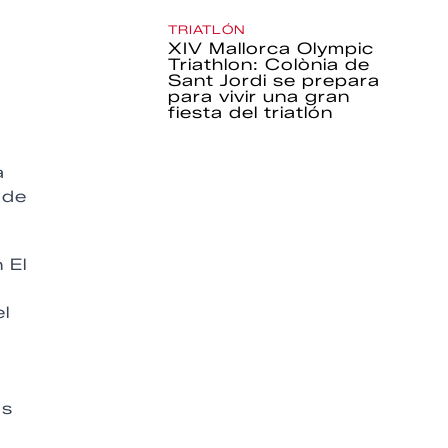
TRIATLÓN
XIV Mallorca Olympic
Triathlon: Colònia de
Sant Jordi se prepara
para vivir una gran
fiesta del triatlón
a
 de
 El
el
as