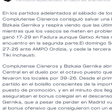
Periodista especializado en deportes alternativos
En los partidos adelantados al sábado de los
Complutense Cisneros consiguió salvar una 
Bizkaia Gernika y respira viendo que las últ
mientras que los vascos se meten en probl
ganó 17-29 en Fadura aunque Getxo Artea no 
encuentro en la segunda parte.El domingo Se
27-26 ante AMPO Ordizia, y cede la tercera
Tiki Inchausti.
Complutense Cisneros y Bizkaia Gernika abrí
Central en el duelo por el octavo puesto que
llevaron los locales por 39-26. Desde el prim
partido en el bolsillo conscientes de la impor
puesto de promoción, y en el minuto dos lle
aseguraban el bonus colegial en el descanso.
Gernika, que a pesar de perder en Madrid v
al bonus ofensivo que consiguieron con un e