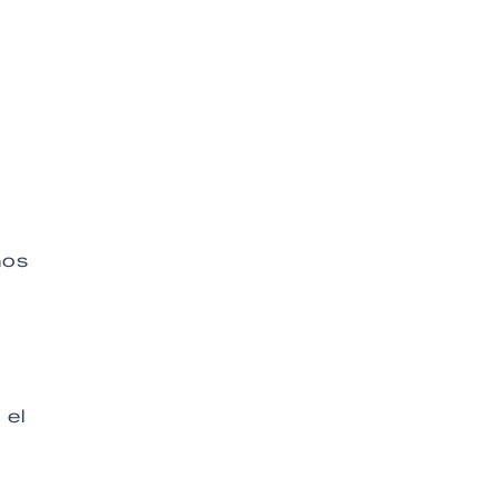
nos
 el