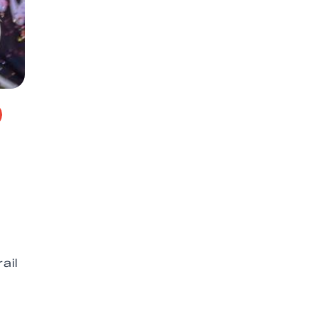
e
ail