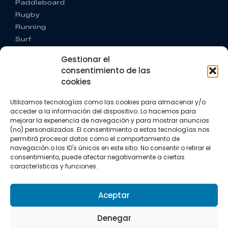
Paddleboard
Rugby
Running
Surf
Trail running
Gestionar el
Triatlón
consentimiento de las
cookies
CONTACTO
+34 922 303 191
Utilizamos tecnologías como las cookies para almacenar y/o
+34 662 342 177
acceder a la información del dispositivo. Lo hacemos para
info@vkssport.com
mejorar la experiencia de navegación y para mostrar anuncios
SÍGUENOS
(no) personalizados. El consentimiento a estas tecnologías nos
permitirá procesar datos como el comportamiento de
navegación o los ID's únicos en este sitio. No consentir o retirar el
consentimiento, puede afectar negativamente a ciertas
características y funciones.
Aceptar
Aviso legal
Política de privacidad
Política de cookies
Denegar