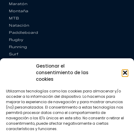
Maratón
Montaña
MTB
Natación
Paddleboard
Rugby
Running
Surf
Trail running
Gestionar el
Triatlón
consentimiento de las
cookies
CONTACTO
+34 922 303 191
Utilizamos tecnologías como las cookies para almacenar y/o
+34 662 342 177
acceder a la información del dispositivo. Lo hacemos para
info@vkssport.com
mejorar la experiencia de navegación y para mostrar anuncios
SÍGUENOS
(no) personalizados. El consentimiento a estas tecnologías nos
permitirá procesar datos como el comportamiento de
navegación o los ID's únicos en este sitio. No consentir o retirar el
consentimiento, puede afectar negativamente a ciertas
características y funciones.