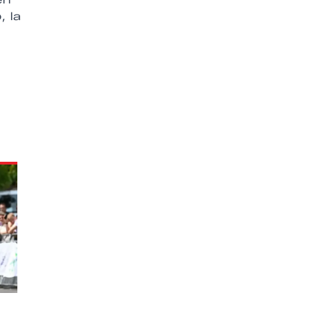
o
, la