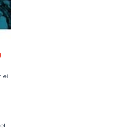
 el
el