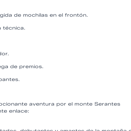
gida de mochilas en el frontón.
a técnica.
dor.
rega de premios.
ipantes.
ocionante aventura por el monte Serantes
nte enlace:
ntados, debutantes y amantes de la montaña 