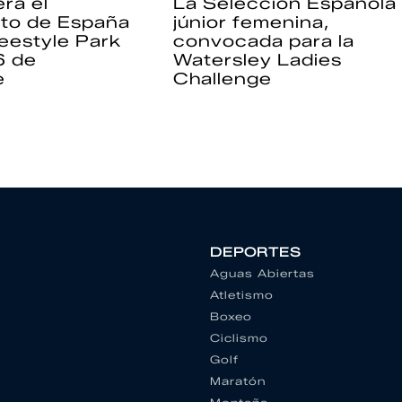
rá el
La Selección Española
to de España
júnior femenina,
eestyle Park
convocada para la
6 de
Watersley Ladies
e
Challenge
DEPORTES
Aguas Abiertas
Atletismo
Boxeo
Ciclismo
Golf
Maratón