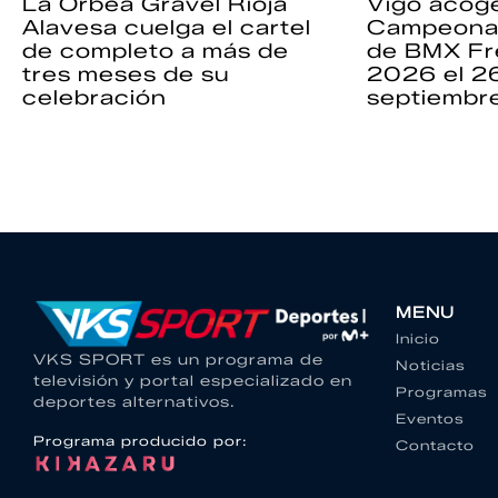
La Orbea Gravel Rioja
Vigo acoge
Alavesa cuelga el cartel
Campeona
de completo a más de
de BMX Fr
tres meses de su
2026 el 2
celebración
septiembr
MENU
Inicio
VKS SPORT es un programa de
Noticias
televisión y portal especializado en
Programas
deportes alternativos.
Eventos
Programa producido por:
Contacto