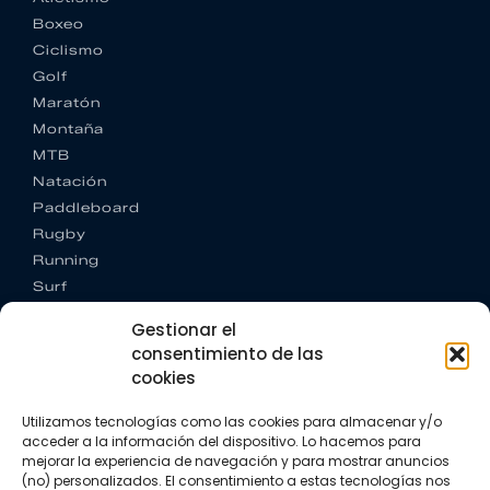
Boxeo
Ciclismo
Golf
Maratón
Montaña
MTB
Natación
Paddleboard
Rugby
Running
Surf
Trail running
Gestionar el
Triatlón
consentimiento de las
cookies
CONTACTO
+34 922 303 191
Utilizamos tecnologías como las cookies para almacenar y/o
+34 662 342 177
acceder a la información del dispositivo. Lo hacemos para
info@vkssport.com
mejorar la experiencia de navegación y para mostrar anuncios
SÍGUENOS
(no) personalizados. El consentimiento a estas tecnologías nos