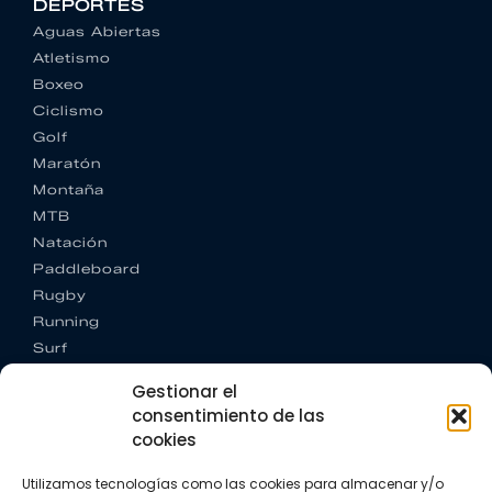
DEPORTES
Aguas Abiertas
Atletismo
Boxeo
Ciclismo
Golf
Maratón
Montaña
MTB
Natación
Paddleboard
Rugby
Running
Surf
Trail running
Gestionar el
Triatlón
consentimiento de las
cookies
CONTACTO
+34 922 303 191
Utilizamos tecnologías como las cookies para almacenar y/o
+34 662 342 177