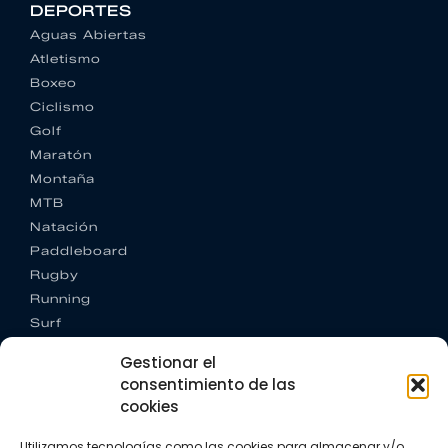
DEPORTES
Aguas Abiertas
Atletismo
Boxeo
Ciclismo
Golf
Maratón
Montaña
MTB
Natación
Paddleboard
Rugby
Running
Surf
Trail running
Gestionar el
Triatlón
consentimiento de las
cookies
CONTACTO
+34 922 303 191
Utilizamos tecnologías como las cookies para almacenar y/o