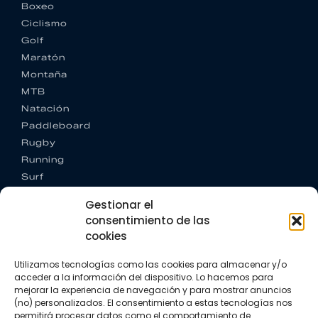
Boxeo
Ciclismo
Golf
Maratón
Montaña
MTB
Natación
Paddleboard
Rugby
Running
Surf
Trail running
Gestionar el
Triatlón
consentimiento de las
cookies
CONTACTO
+34 922 303 191
Utilizamos tecnologías como las cookies para almacenar y/o
+34 662 342 177
acceder a la información del dispositivo. Lo hacemos para
info@vkssport.com
mejorar la experiencia de navegación y para mostrar anuncios
SÍGUENOS
(no) personalizados. El consentimiento a estas tecnologías nos
permitirá procesar datos como el comportamiento de