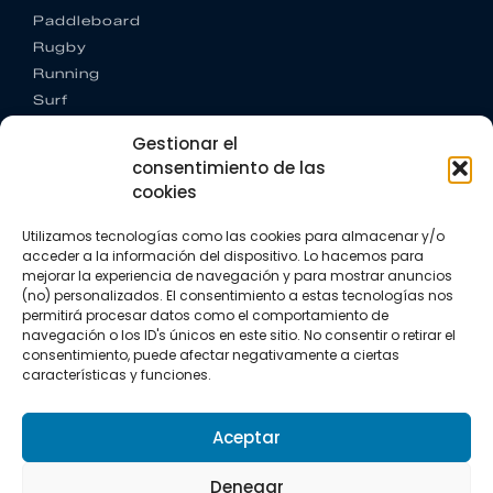
Paddleboard
Rugby
Running
Surf
Trail running
Gestionar el
Triatlón
consentimiento de las
cookies
CONTACTO
+34 922 303 191
Utilizamos tecnologías como las cookies para almacenar y/o
+34 662 342 177
acceder a la información del dispositivo. Lo hacemos para
info@vkssport.com
mejorar la experiencia de navegación y para mostrar anuncios
SÍGUENOS
(no) personalizados. El consentimiento a estas tecnologías nos
permitirá procesar datos como el comportamiento de
navegación o los ID's únicos en este sitio. No consentir o retirar el
consentimiento, puede afectar negativamente a ciertas
características y funciones.
Aceptar
Aviso legal
Política de privacidad
Política de cookies
Denegar