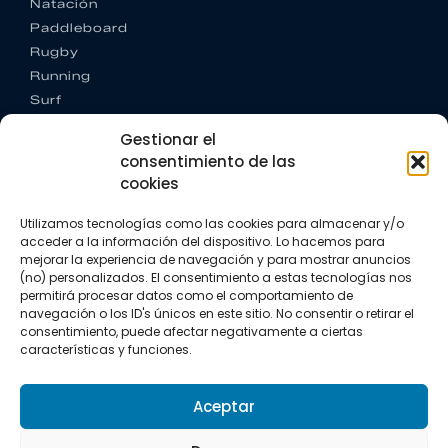
Natación
Paddleboard
Rugby
Running
Surf
Trail running
Gestionar el
Triatlón
consentimiento de las
cookies
CONTACTO
+34 922 303 191
Utilizamos tecnologías como las cookies para almacenar y/o
+34 662 342 177
acceder a la información del dispositivo. Lo hacemos para
info@vkssport.com
mejorar la experiencia de navegación y para mostrar anuncios
SÍGUENOS
(no) personalizados. El consentimiento a estas tecnologías nos
permitirá procesar datos como el comportamiento de
navegación o los ID's únicos en este sitio. No consentir o retirar el
consentimiento, puede afectar negativamente a ciertas
características y funciones.
Aceptar
Aviso legal
Política de privacidad
Política de cookies