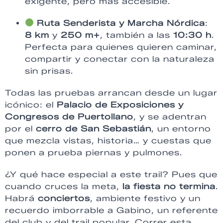
exigente, pero más accesible.
Ruta Senderista y Marcha Nórdica
:
8 km
y
250 m+
, también a las
10:30 h
.
Perfecta para quienes quieren caminar,
compartir y conectar con la naturaleza
sin prisas.
Todas las pruebas arrancan desde un lugar
icónico: el
Palacio de Exposiciones y
Congresos de Puertollano
, y se adentran
por el
cerro de San Sebastián
, un entorno
que mezcla vistas, historia… y cuestas que
ponen a prueba piernas y pulmones.
¿Y qué hace especial a este trail? Pues que
cuando cruces la meta,
la fiesta no termina
.
Habrá
conciertos
, ambiente festivo y un
recuerdo imborrable a Gabino, un referente
del club y del trail popular. Correr esta