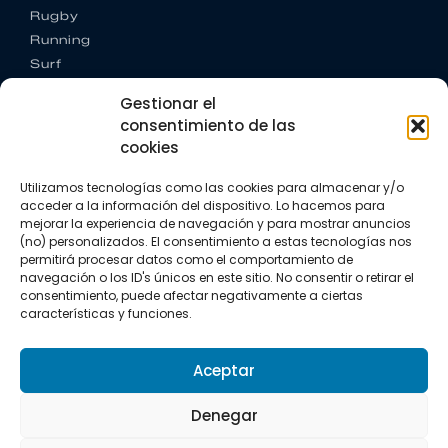
Rugby
Running
Surf
Trail running
Gestionar el
Triatlón
consentimiento de las
cookies
CONTACTO
+34 922 303 191
Utilizamos tecnologías como las cookies para almacenar y/o
+34 662 342 177
acceder a la información del dispositivo. Lo hacemos para
info@vkssport.com
mejorar la experiencia de navegación y para mostrar anuncios
SÍGUENOS
(no) personalizados. El consentimiento a estas tecnologías nos
permitirá procesar datos como el comportamiento de
navegación o los ID's únicos en este sitio. No consentir o retirar el
consentimiento, puede afectar negativamente a ciertas
características y funciones.
Aceptar
Aviso legal
Política de privacidad
Política de cookies
Denegar
Copyright © 2026 VKS Sport.