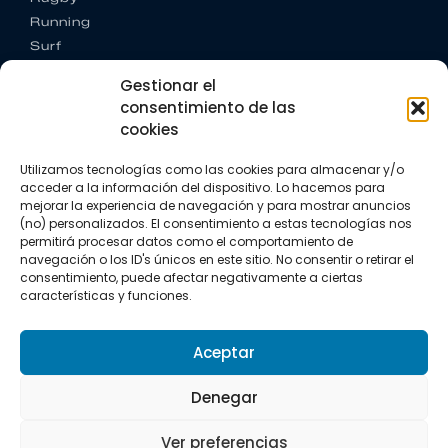
Running
Surf
Trail running
Gestionar el
Triatlón
consentimiento de las
cookies
CONTACTO
+34 922 303 191
Utilizamos tecnologías como las cookies para almacenar y/o
+34 662 342 177
acceder a la información del dispositivo. Lo hacemos para
info@vkssport.com
mejorar la experiencia de navegación y para mostrar anuncios
SÍGUENOS
(no) personalizados. El consentimiento a estas tecnologías nos
permitirá procesar datos como el comportamiento de
navegación o los ID's únicos en este sitio. No consentir o retirar el
consentimiento, puede afectar negativamente a ciertas
características y funciones.
Aceptar
Aviso legal
Política de privacidad
Política de cookies
Denegar
Copyright © 2026 VKS Sport.
Ver preferencias