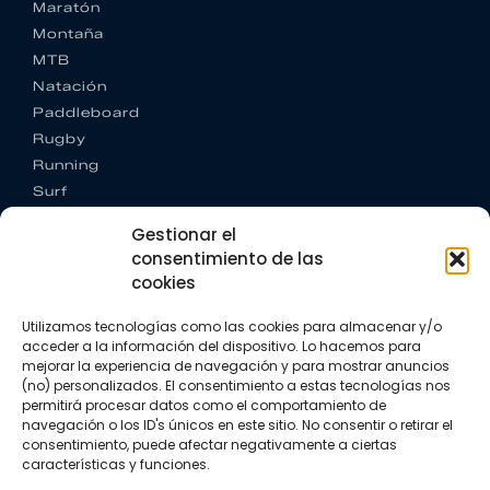
Maratón
Montaña
MTB
Natación
Paddleboard
Rugby
Running
Surf
Trail running
Gestionar el
Triatlón
consentimiento de las
cookies
CONTACTO
+34 922 303 191
Utilizamos tecnologías como las cookies para almacenar y/o
+34 662 342 177
acceder a la información del dispositivo. Lo hacemos para
info@vkssport.com
mejorar la experiencia de navegación y para mostrar anuncios
SÍGUENOS
(no) personalizados. El consentimiento a estas tecnologías nos
permitirá procesar datos como el comportamiento de
navegación o los ID's únicos en este sitio. No consentir o retirar el
consentimiento, puede afectar negativamente a ciertas
características y funciones.