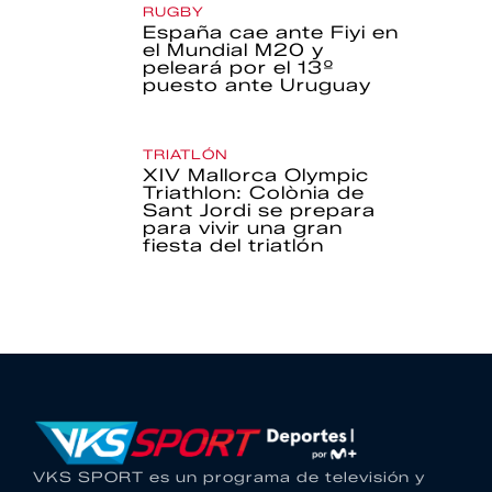
RUGBY
España cae ante Fiyi en
el Mundial M20 y
peleará por el 13º
puesto ante Uruguay
TRIATLÓN
XIV Mallorca Olympic
Triathlon: Colònia de
Sant Jordi se prepara
para vivir una gran
fiesta del triatlón
VKS SPORT es un programa de televisión y