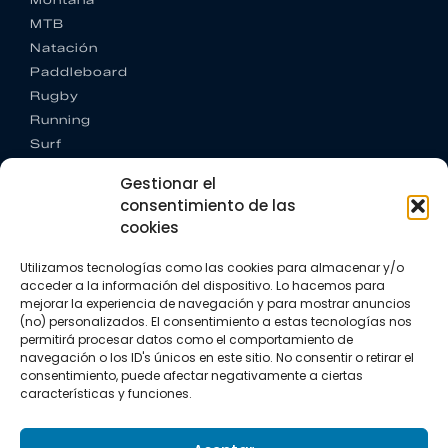
MTB
Natación
Paddleboard
Rugby
Running
Surf
Trail running
Gestionar el
Triatlón
consentimiento de las
cookies
CONTACTO
+34 922 303 191
Utilizamos tecnologías como las cookies para almacenar y/o
+34 662 342 177
acceder a la información del dispositivo. Lo hacemos para
info@vkssport.com
mejorar la experiencia de navegación y para mostrar anuncios
SÍGUENOS
(no) personalizados. El consentimiento a estas tecnologías nos
permitirá procesar datos como el comportamiento de
navegación o los ID's únicos en este sitio. No consentir o retirar el
consentimiento, puede afectar negativamente a ciertas
características y funciones.